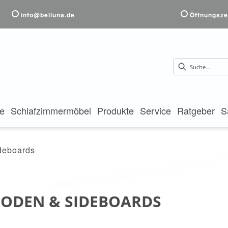
info@belluna.de
Öffnungsze
te
Schlafzimmermöbel
Produkte
Service
Ratgeber
S
deboards
ODEN & SIDEBOARDS