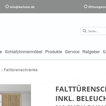
info@belluna.de
Öffnungsze
te
Schlafzimmermöbel
Produkte
Service
Ratgeber
S
e
Falttürenschränke
FALTTÜRENSCH
INKL. BELEUC