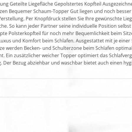
lung Geteilte Liegefläche Gepolstertes Kopfteil Ausgezeichn
en Bequemer Schaum-Topper Gut liegen und noch besser s
rstellung. Per Knopfdruck stellen Sie Ihre gewünschte Lieg
äche. So kann jeder Partner seine individuelle Position selbs
te Polsterkopfteil für noch mehr Bequemlichkeit beim Sitze
Luxus und Komfort beim Schlafen. Ausgestattet mit je einer
 werden Becken- und Schulterzone beim Schlafen optimal e
 Ein zusätzlicher weicher Topper optimiert das Schlafverg
. Der Bezug abziehbar und waschbar bietet auch einen hyg