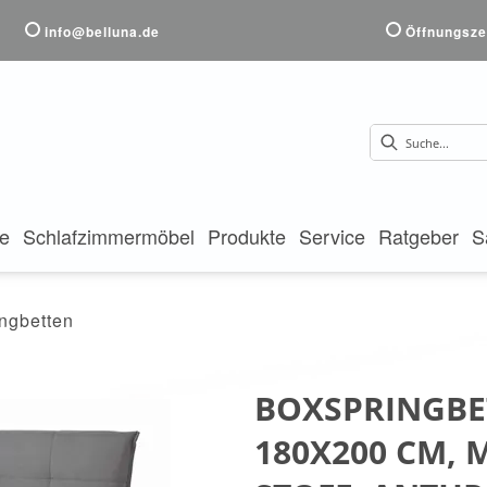
info@belluna.de
Öffnungsze
te
Schlafzimmermöbel
Produkte
Service
Ratgeber
S
ngbetten
BOXSPRINGBET
180X200 CM, 