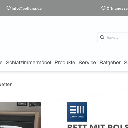
info@belluna.de
Öffnungsze
te
Schlafzimmermöbel
Produkte
Service
Ratgeber
S
etten
BETT MIT POL